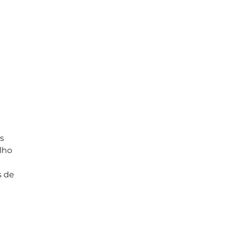
s
lho
s de