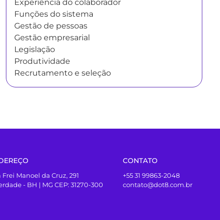
Experiência do colaborador
Funções do sistema
Gestão de pessoas
Gestão empresarial
Legislação
Produtividade
Recrutamento e seleção
DEREÇO
CONTATO
 Frei Manoel da Cruz, 291
+55 31 99863-2048
erdade - BH | MG CEP: 31270-300
contato@dot8.com.br