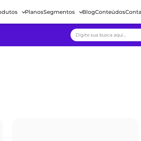
odutos
Planos
Segmentos
Blog
Conteúdos
Conta