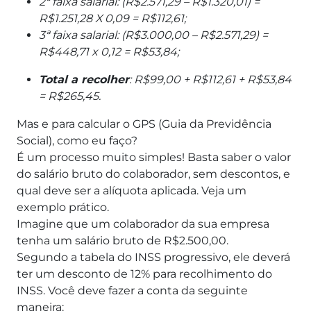
2ª faixa salarial: (R$2.571,29 – R$1.320,01) =
R$1.251,28 X 0,09 = R$112,61;
3ª faixa salarial: (R$3.000,00 – R$2.571,29) =
R$448,71 x 0,12 = R$53,84;
Total a recolher
: R$99,00 + R$112,61 + R$53,84
= R$265,45.
Mas e para calcular o GPS (Guia da Previdência
Social), como eu faço?
É um processo muito simples! Basta saber o valor
do salário bruto do colaborador, sem descontos, e
qual deve ser a alíquota aplicada. Veja um
exemplo prático.
Imagine que um colaborador da sua empresa
tenha um salário bruto de R$2.500,00.
Segundo a tabela do INSS progressivo, ele deverá
ter um desconto de 12% para recolhimento do
INSS. Você deve fazer a conta da seguinte
maneira: